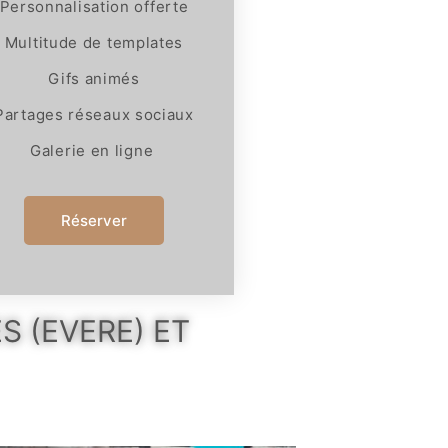
Personnalisation offerte
Multitude de templates
Gifs animés
Partages réseaux sociaux
Galerie en ligne
Réserver
S (EVERE) ET