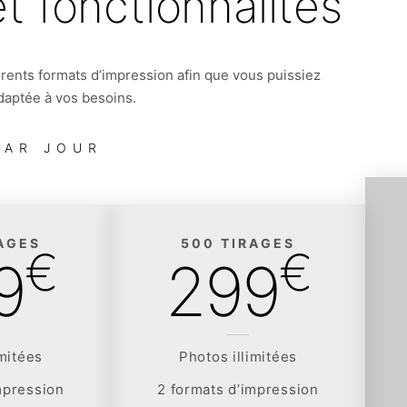
et fonctionnalités
érents formats d’impression afin que vous puissiez
 adaptée à vos besoins.
PAR JOUR
AGES
500 TIRAGES
€
€
9
299
imitées
Photos illimitées
mpression
2 formats d’impression