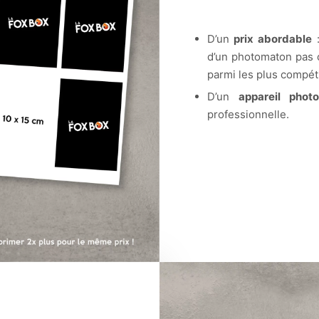
D’un
prix abordable
:
d’un photomaton pas
parmi les plus compétit
D’un
appareil photo
professionnelle.