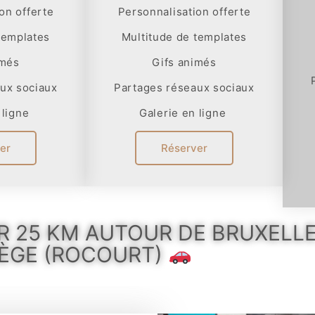
on offerte
Personnalisation offerte
templates
Multitude de templates
imés
Gifs animés
ux sociaux
Partages réseaux sociaux
 ligne
Galerie en ligne
er
Réserver
R 25 KM AUTOUR DE BRUXELLE
IÈGE (ROCOURT)