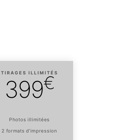
TIRAGES ILLIMITÉS
€
399
Photos illimitées
2 formats d’impression