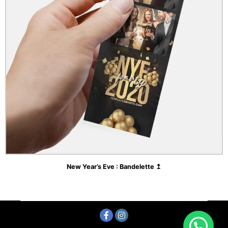
New Year’s Eve : Bandelette ↥