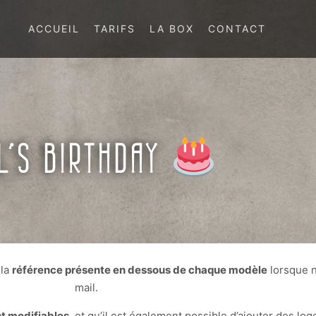
ACCUEIL
TARIFS
LA BOX
CONTACT
L’S BIRTHDAY
 la
référence présente en dessous de chaque modèle
lorsque n
mail.
nt modifiables
, et qu’il est également possible d’ajouter des log