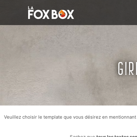
GIR
Veuillez choisir le template que vous désirez en mentionnant
Sachez que
tous les textes so