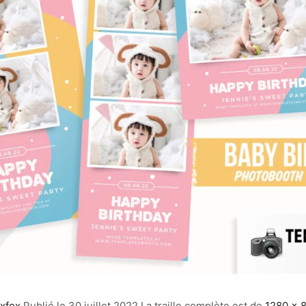
xfox
Publié le
30 juillet 2022
La traille complète est de
1280 × 