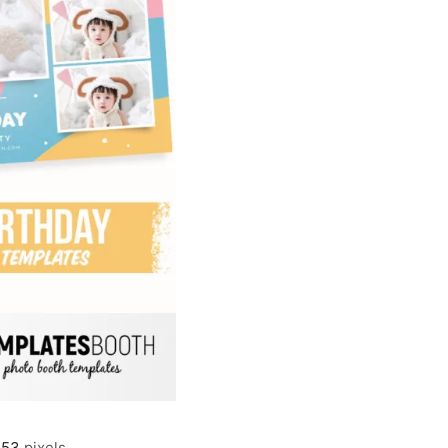
853
pixels