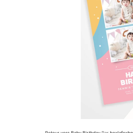
Retour vers Baby Birthday
Par
boxlafoxbo