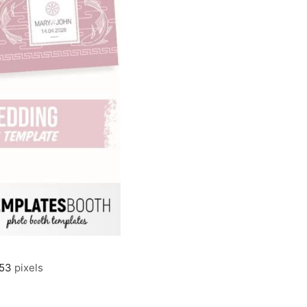
853
pixels