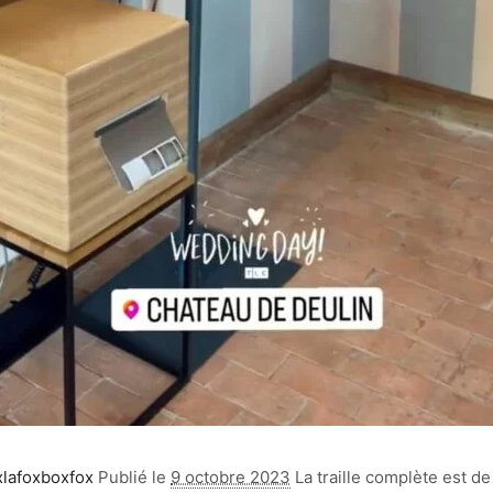
xlafoxboxfox
Publié le
9 octobre 2023
La traille complète est d