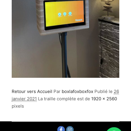
Retour vers Accueil
Par
boxlafoxboxfox
Publié le
26
janvier 2021
La traille complète est de
1920 × 2560
pixels