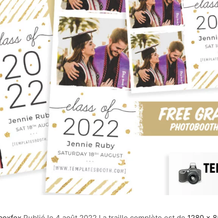
boxfox
Publié le
4 août 2022
La traille complète est de
1280 × 