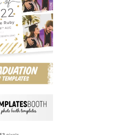
853
pixels