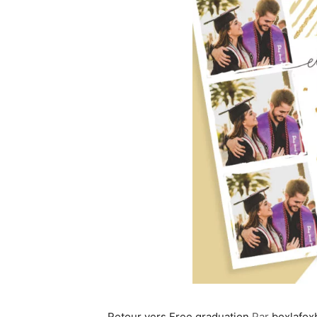
Retour vers Free graduation
Par
boxlafox