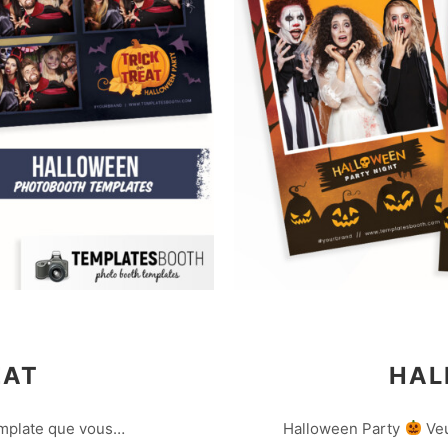
EAT
HAL
template que vous…
Halloween Party
Veu