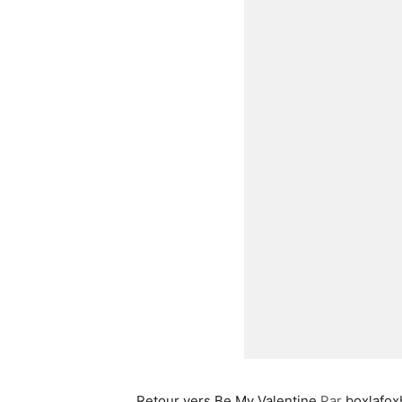
Retour vers Be My Valentine
Par
boxlafox