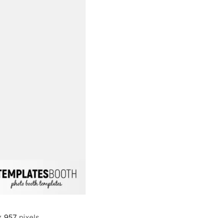
× 957
pixels