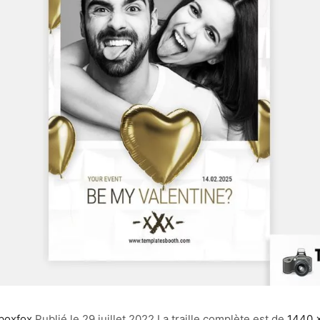
boxfox
Publié le
29 juillet 2022
La traille complète est de
1440 